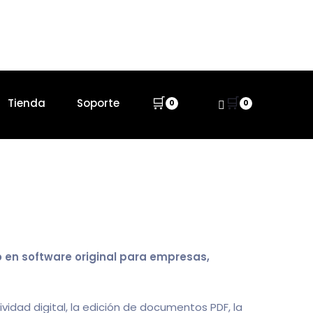
🛒
🛒
Tienda
Soporte
0
0
 en software original para empresas,
vidad digital, la edición de documentos PDF, la