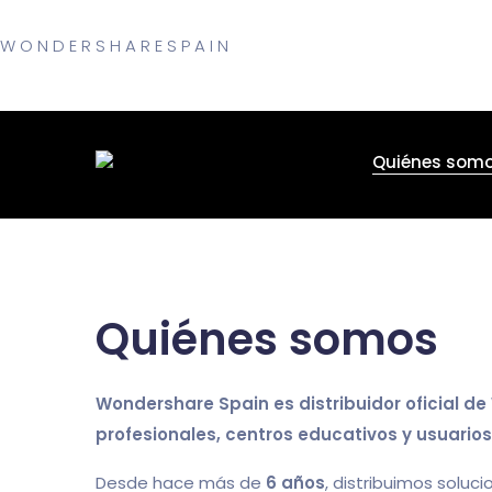
W
O
N
D
E
R
S
H
A
R
E
S
P
A
I
N
Quiénes som
Quiénes somos
Wondershare Spain es distribuidor oficial d
profesionales, centros educativos y usuarios
Desde hace más de
6 años
, distribuimos soluc