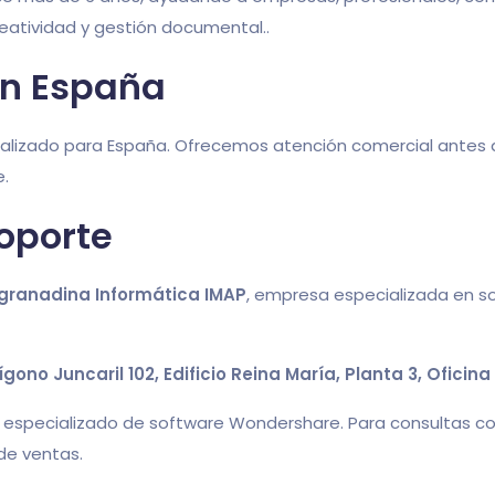
eatividad y gestión documental..
en España
lizado para España. Ofrecemos atención comercial antes de
e.
oporte
granadina Informática IMAP
, empresa especializada en so
ígono Juncaril 102, Edificio Reina María, Planta 3, Oficin
specializado de software Wondershare. Para consultas come
de ventas.