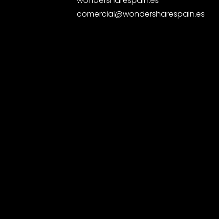
wondersharespain.es
comercial@wondersharespain.es
Facebook-
Instagram
Linkedin
Youtube
f