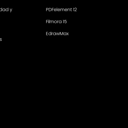
idad y
PDFelement 12
Filmora 15
EdrawMax
s