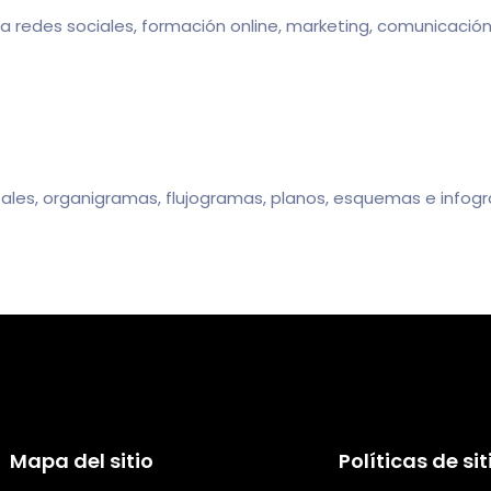
ra redes sociales, formación online, marketing, comunicació
es, organigramas, flujogramas, planos, esquemas e infograf
Mapa del sitio
Políticas de sit