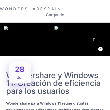
W
O
N
D
E
R
S
H
A
R
E
S
P
A
I
N
Cargando
🛒
0
28
Wondershare y Windows
Jul
11: Creación de eficiencia
para los usuarios
Wondershare para Windows 11 reúne distintas
soluciones para editar vídeo, trabajar con documentos